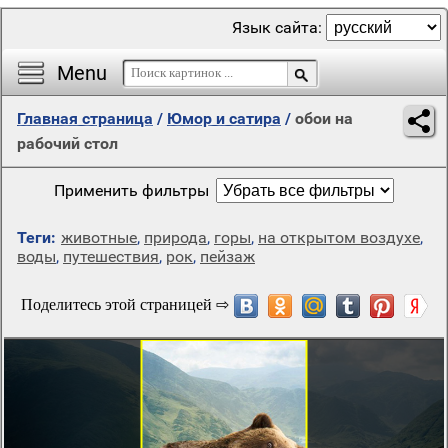
Язык сайта:
Menu
Главная страница
/
Юмор и сатира
/
обои на
рабочий стол
Применить фильтры
Теги:
животные
,
природа
,
горы
,
на открытом воздухе
,
воды
,
путешествия
,
рок
,
пейзаж