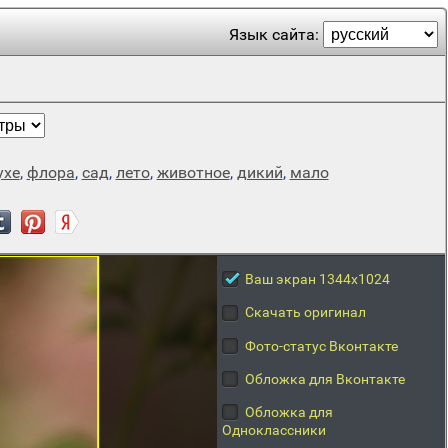
Язык сайта:
ухе
,
флора
,
сад
,
лето
,
животное
,
дикий
,
мало
Ваш экран 1344x1024
Скачать оригинал
Фото-статус Вконтакте
Обложка для Вконтакте
Обложка для
Одноклассники