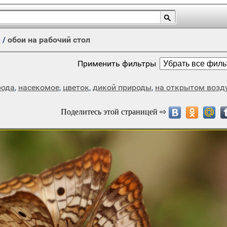
е
/
обои на рабочий стол
Применить фильтры
рода
,
насекомое
,
цветок
,
дикой природы
,
на открытом возд