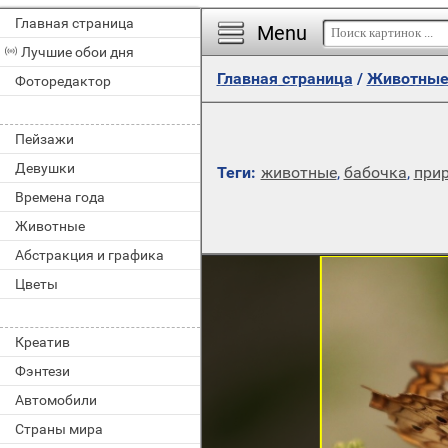
Главная страница
Menu
Лучшие обои дня
Главная страница
/
Животны
Фоторедактор
Пейзажи
Девушки
Теги:
животные
,
бабочка
,
при
Времена года
Животные
Абстракция и графика
Цветы
Креатив
Фэнтези
Автомобили
Страны мира