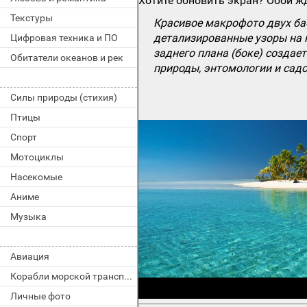
Хотите обновить экран? Обои жд
Текстуры
Красивое макрофото двух ба
детализированные узоры на 
Цифровая техника и ПО
заднего плана (боке) созда
Обитатели океанов и рек
природы, энтомологии и садо
Силы природы (стихия)
Птицы
Спорт
Мотоциклы
Насекомые
Аниме
Музыка
Авиация
Корабли морской транспорт
Личные фото