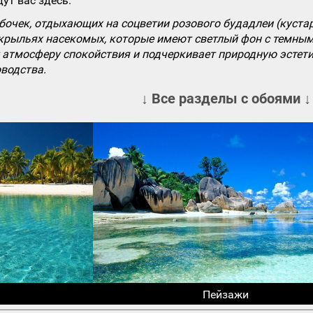
ут вас здесь.
бочек, отдыхающих на соцветии розового будадлеи (куста
крыльях насекомых, которые имеют светлый фон с темным
ет атмосферу спокойствия и подчеркивает природную эстет
водства.
↓ Все разделы с обоями ↓
Пейзажи