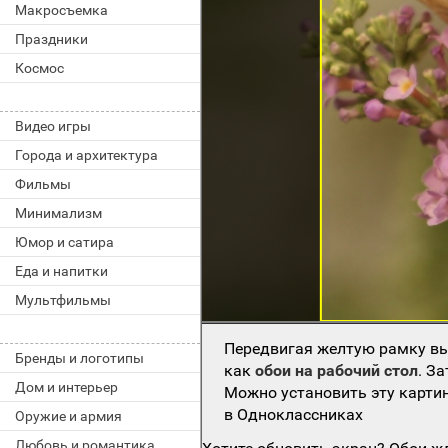
Макросъемка
Праздники
Космос
Видео игры
Города и архитектура
Фильмы
Минимализм
Юмор и сатира
Еда и напитки
Мультфильмы
Передвигая желтую рамку вы
Бренды и логотипы
как
обои на рабочий стол
. З
Дом и интерьер
Можно установить эту картин
в Одноклассниках
Оружие и армия
Любовь и романтика