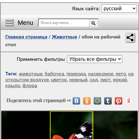
Язык сайта:
Menu
Главная страница
/
Животные
/
обои на рабочий
стол
Применить фильтры
Теги:
животные
,
бабочка
,
природа
,
насекомое
,
лето
,
на
открытом воздухе
,
цветок
,
нежный
,
сад
,
лист
,
яркий
,
крыло
,
флора