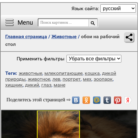
Язык сайта:
Menu
Главная страница
/
Животные
/
обои на рабочий
стол
Применить фильтры
Теги:
животные
,
млекопитающее
,
кошка
,
дикой
природы
,
животное
,
лев
,
портрет
,
мех
,
зоопарк
,
хищник
,
дикий
,
глаз
,
мане