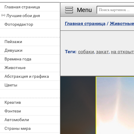
Главная страница
Menu
Лучшие обои дня
Главная страница
/
Животны
Фоторедактор
Пейзажи
Девушки
Теги:
собаки
,
закат
,
на открыт
Времена года
Животные
Абстракция и графика
Цветы
Креатив
Фэнтези
Автомобили
Страны мира