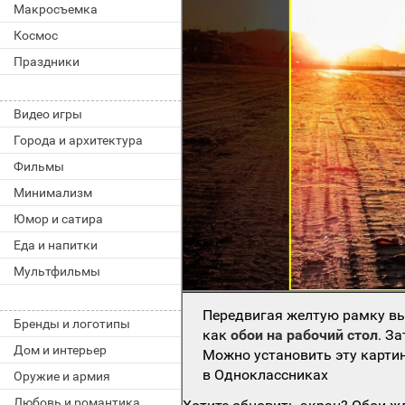
Макросъемка
Космос
Праздники
Видео игры
Города и архитектура
Фильмы
Минимализм
Юмор и сатира
Еда и напитки
Мультфильмы
Передвигая желтую рамку вы
Бренды и логотипы
как
обои на рабочий стол
. З
Дом и интерьер
Можно установить эту картин
в Одноклассниках
Оружие и армия
Любовь и романтика