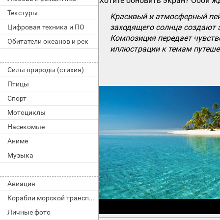
Хотите обновить экран? Обои жд
Текстуры
Красивый и атмосферный пейз
заходящего солнца создают э
Цифровая техника и ПО
Композиция передает чувство
Обитатели океанов и рек
иллюстрации к темам путеше
Силы природы (стихия)
Птицы
Спорт
Мотоциклы
Насекомые
Аниме
Музыка
Авиация
Корабли морской транспорт
Личные фото