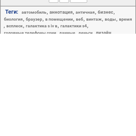
Теги:
,
,
,
,
аннотация
бизнес
автомобиль
античная
,
,
,
,
,
,
биология
браузер
в помещении
веб
винтаж
воды
время
,
,
,
,
всплеск
галактика s iv в
галактики s4
,
,
,
,
дизайн
головные телефоны сони
данные
деньги
,
,
,
,
,
дисплей
дизайн интерьера
дождь
дома
древесины
,
,
,
,
,
интернет
желтый
жидкость
звук
иллюстрация
,
,
,
,
,
искусство
капли
компьютер
клавиатура
компания razer
,
,
,
,
,
,
круглый
лето
логотип
логотипом firefox
луна
мебель
,
,
,
,
,
,
натюрморт
мокрый
наука
наушники sony
небо
номер
,
,
,
,
,
ноутбук
оборудование
один
оранжевый
ос
рабочего стола
,
,
,
,
свет
современные
темный
цифровая техника и по
,
,
,
,
технология
фон
хром
,
экран
энергии
В этом разделе представлены обои так или иначе
связанные с цифровыми технологиями и
компьютерной графикой. Логотипы известных брендов
и программ, абстрактные узоры, слоганы сетевых
порталов и производителей компьютерного