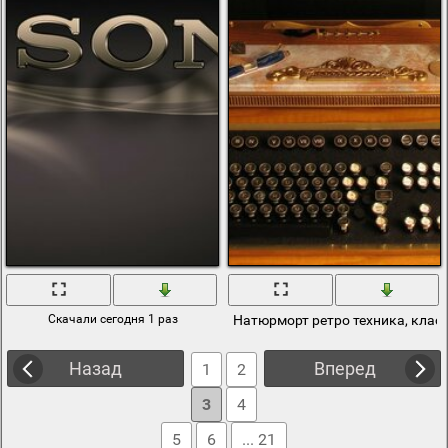
Скачали сегодня 1 раз
Натюрморт ретро техника, клас
Назад
Вперед
1
2
3
4
5
6
... 21