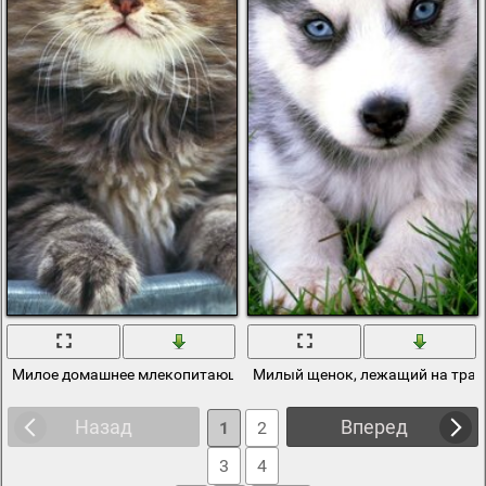
Милое домашнее млекопитающее. Кошка
Милый щенок, лежащий на трав
Назад
Вперед
1
2
3
4