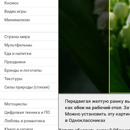
Космос
Видео игры
Минимализм
Страны мира
Мультфильмы
Еда и напитки
Праздники
Бренды и логотипы
Текстуры
Силы природы (стихия)
Передвигая желтую рамку вы
Мотоциклы
как
обои на рабочий стол
. З
Цифровая техника и ПО
Можно установить эту картин
в Одноклассниках
Любовь и романтика
Юмор и сатира