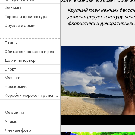
Хотите обновить экран? Обои жд
Фильмы
Крупный план нежных белосн
демонстрирует текстуру лепе
Города и архитектура
флористики и декоративных 
Оружие и армия
Птицы
Обитатели океанов и рек
Дом и интерьер
Спорт
Музыка
Насекомые
Корабли морской транспорт
Мужчины
Аниме
Личные фото