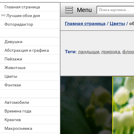
Главная страница
Menu
Лучшие обои дня
Главная страница
/
Цветы
/
об
Фоторедактор
Девушки
Абстракция и графика
Теги:
ландыши
,
природа
,
флор
Пейзажи
Животные
Цветы
Фэнтези
Автомобили
Времена года
Креатив
Макросъемка