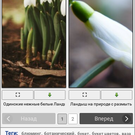
Одинокие нежные белые Ландыши
Ландыш на природе с размыты
Назад
Вперед
1
2
Теги:
,
,
,
,
блюминг
ботанический
букет
букет цветов
ваза