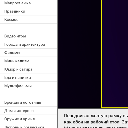
Макросъемка
Праздники
Космос
Видео игры
Города и архитектура
Фильмы
Минимализм
Юмор и сатира
Еда и напитки
Мультфильмы
Бренды и логотипы
Дом и интерьер
Передвигая желтую рамку вы
Оружие и армия
как
обои на рабочий стол
. З
Любовь и романтика