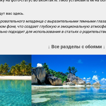
ку на фото-статус во Вконтакте. Либо установить ее на об
ут вас здесь.
ровательного младенца с выразительными темными глазам
ном фоне, что создает глубокую и эмоциональную атмосфе
но подходит для использования в статьях о родительстве,
↓ Все разделы с обоями ↓