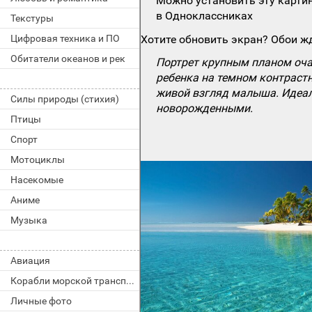
Можно установить эту картин
в Одноклассниках
Текстуры
Цифровая техника и ПО
Хотите обновить экран? Обои жд
Обитатели океанов и рек
Портрет крупным планом оча
ребенка на темном контраст
живой взгляд малыша. Идеаль
Силы природы (стихия)
новорожденными.
Птицы
Спорт
Мотоциклы
Насекомые
Аниме
Музыка
Авиация
Корабли морской транспорт
Личные фото