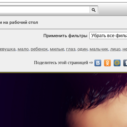
и на рабочий стол
Применить фильтры
евушка
,
мало
,
ребенок
,
милые
,
глаз
,
один
,
мальчик
,
лицо
,
н