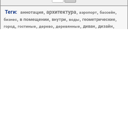
Теги:
архитектура
аннотация
,
,
,
,
аэропорт
бассейн
,
в помещении
,
,
,
,
внутри
геометрические
бизнес
воды
,
,
,
,
,
,
диван
дизайн
город
гостиные
дерево
деревянные
дом и интерьер
дом
,
,
,
,
дизайн интерьера
дома
,
,
,
,
дома и коттеджи
древесины
железнодорожный
жилого
,
,
,
,
,
искусство
квартира
журнальный столик
занавес
камин
,
,
,
,
,
,
,
ковер
курорт
лампа
лето
кровать
круглый
культура
мебель
,
,
небо
,
номер
,
окна
,
отель
,
,
место
отражение
путешествия
роскошные
пол
,
,
,
,
рабочего стола
семья
современные
,
,
,
,
,
стул
,
таблица
сталь
старый
стекло
,
,
,
,
,
текстура
традиционные
формы
футуристический
,
,
чистая
шаблон
экстерьер
Если домашнее тепло придаёт вам силы для новых
свершений, если уют делает вас счастливее, если вы
можете почерпнуть вдохновение в необычных,
роскошных или просто милых интерьерах, то это
раздел создан именно для вас. Обои на рабочий стол,
изображающие самые разные помещения, позволят