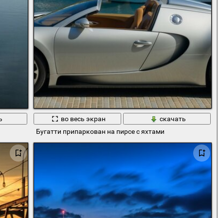
ь
во весь экран
скачать
Бугатти припаркован на пирсе с яхтами