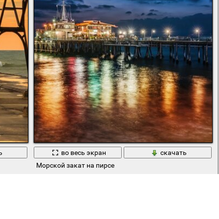
ь
во весь экран
скачать
Морской закат на пирсе