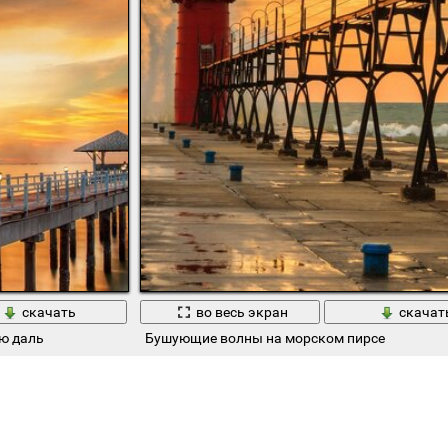
скачать
во весь экран
скачат
ю даль
Бушующие волны на морском пирсе