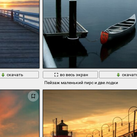
скачать
во весь экран
скачат
Пейзаж маленький пирс и две лодки