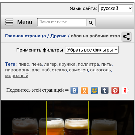
Язык сайта:
Menu
Главная страница
/
Другие
/
обои на рабочий стол
Применить фильтры
Теги:
пиво
,
пена
,
лагер
,
кружка
,
поллитра
,
пить
,
пивоварня
,
але
,
паб
,
стекло
,
самогон
,
алкоголь
,
морозный