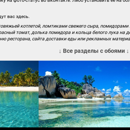
ку на фото-статус во Вконтакте. Либо установить ее на об
ут вас здесь.
говяжьей котлетой, ломтиками свежего сыра, помидорами 
расный томат, долька помидора и кольца белого лука на 
ню ресторана, сайта доставки еды или рекламных матери
↓ Все разделы с обоями ↓