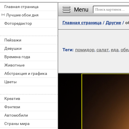
Главная страница
Menu
Лучшие обои дня
Главная страница
/
Другие
/
о
Фоторедактор
Пейзажи
Девушки
Теги:
помидор
,
салат
,
еда
,
обе
Времена года
Животные
Абстракция и графика
Цветы
Креатив
Фэнтези
Автомобили
Страны мира