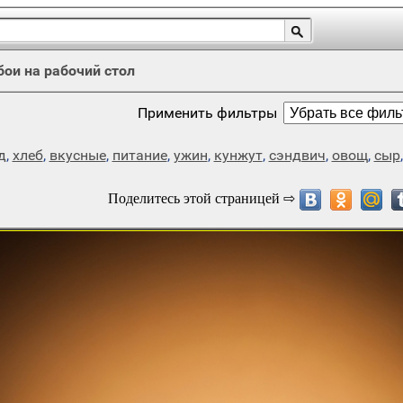
бои на рабочий стол
Применить фильтры
д
,
хлеб
,
вкусные
,
питание
,
ужин
,
кунжут
,
сэндвич
,
овощ
,
сыр