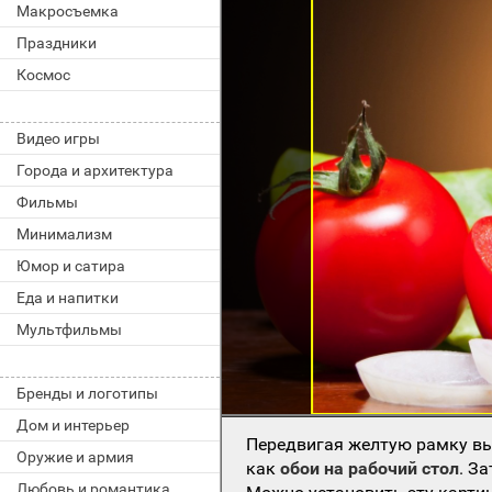
Макросъемка
Праздники
Космос
Видео игры
Города и архитектура
Фильмы
Минимализм
Юмор и сатира
Еда и напитки
Мультфильмы
Бренды и логотипы
Дом и интерьер
Передвигая желтую рамку вы
Оружие и армия
как
обои на рабочий стол
. З
Любовь и романтика