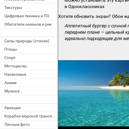
Можно установить эту картин
в Одноклассниках
Текстуры
Цифровая техника и ПО
Хотите обновить экран? Обои жд
Обитатели океанов и рек
Аппетитный бургер с сочной 
переднем плане — цельный к
идеально подходящее для ме
Силы природы (стихия)
Птицы
Спорт
Мотоциклы
Насекомые
Аниме
Музыка
Авиация
Корабли морской транспорт
Личные фото