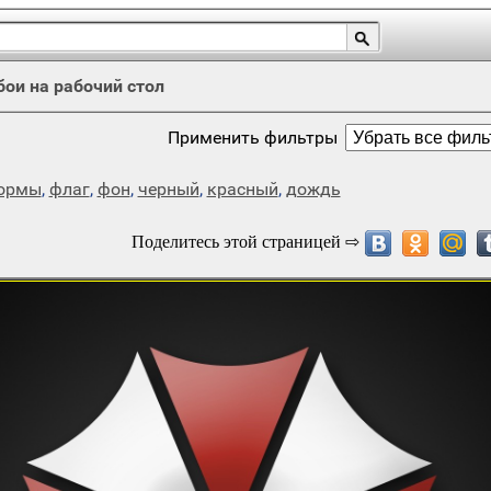
бои на рабочий стол
Применить фильтры
ормы
,
флаг
,
фон
,
черный
,
красный
,
дождь