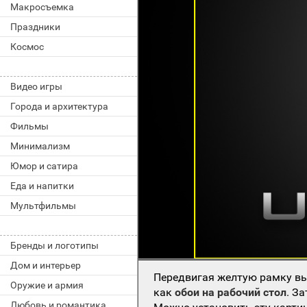
Макросъемка
Праздники
Космос
Видео игры
Города и архитектура
Фильмы
Минимализм
Юмор и сатира
Еда и напитки
Мультфильмы
Бренды и логотипы
Дом и интерьер
Передвигая желтую рамку вы
Оружие и армия
как
обои на рабочий стол
. З
Любовь и романтика