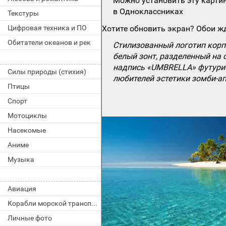
Можно установить эту картин
в Одноклассниках
Текстуры
Цифровая техника и ПО
Хотите обновить экран? Обои жд
Обитатели океанов и рек
Стилизованный логотип корпо
белый зонт, разделенный на
надпись «UMBRELLA» футурис
Силы природы (стихия)
любителей эстетики зомби-а
Птицы
Спорт
Мотоциклы
Насекомые
Аниме
Музыка
Авиация
Корабли морской транспорт
Личные фото