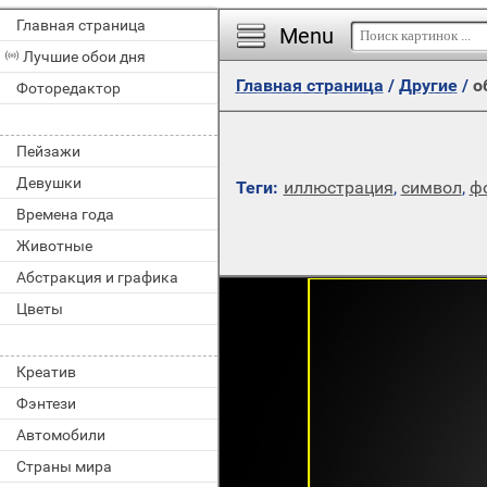
Главная страница
Menu
Лучшие обои дня
Главная страница
/
Другие
/
о
Фоторедактор
Пейзажи
Девушки
Теги:
иллюстрация
,
символ
,
ф
Времена года
Животные
Абстракция и графика
Цветы
Креатив
Фэнтези
Автомобили
Страны мира