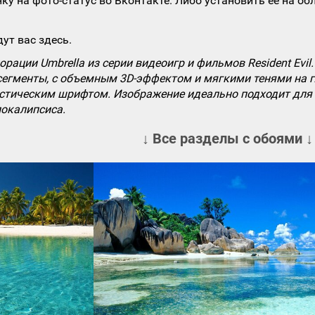
ку на фото-статус во Вконтакте. Либо установить ее на об
ут вас здесь.
рации Umbrella из серии видеоигр и фильмов Resident Evil
 сегменты, с объемным 3D-эффектом и мягкими тенями на 
тическим шрифтом. Изображение идеально подходит для фан
покалипсиса.
↓ Все разделы с обоями ↓