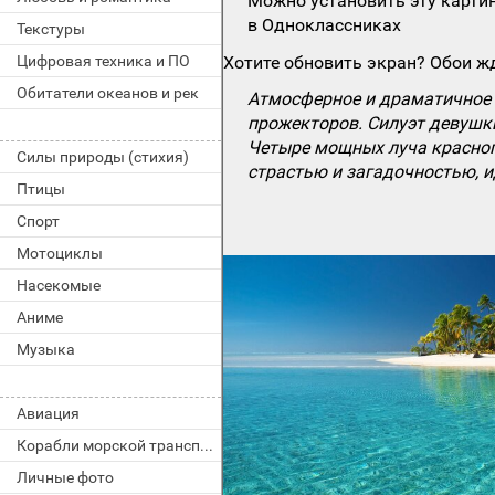
Можно установить эту картин
в Одноклассниках
Текстуры
Цифровая техника и ПО
Хотите обновить экран? Обои жд
Обитатели океанов и рек
Атмосферное и драматичное 
прожекторов. Силуэт девушки
Четыре мощных луча красног
Силы природы (стихия)
страстью и загадочностью, 
Птицы
Спорт
Мотоциклы
Насекомые
Аниме
Музыка
Авиация
Корабли морской транспорт
Личные фото