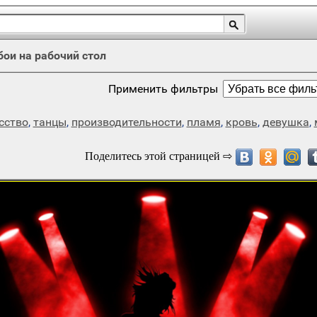
бои на рабочий стол
Применить фильтры
сство
,
танцы
,
производительности
,
пламя
,
кровь
,
девушка
,