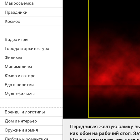
Макросъемка
Праздники
Космос
Видео игры
Города и архитектура
Фильмы
Минимализм
Юмор и сатира
Еда и напитки
Мультфильмы
Бренды и логотипы
Дом и интерьер
Передвигая желтую рамку вы
Оружие и армия
как
обои на рабочий стол
. З
Любовь и романтика