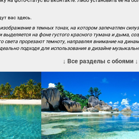
ку на фото-статус во Вконтакте. Либо установить ее на об
ут вас здесь.
изображение в темных тонах, на котором запечатлен сил
 выделяется на фоне густого красного тумана и дыма, со
о света прорезают темноту, направляя внимание на динам
идеально подходя для использования в дизайне музыкальн
↓ Все разделы с обоями ↓