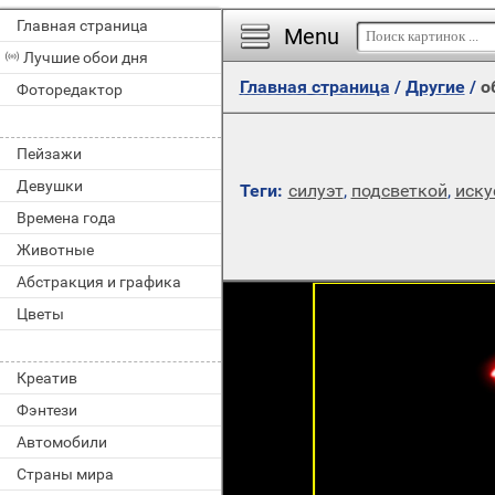
Главная страница
Menu
Лучшие обои дня
Главная страница
/
Другие
/
о
Фоторедактор
Пейзажи
Девушки
Теги:
силуэт
,
подсветкой
,
иску
Времена года
Животные
Абстракция и графика
Цветы
Креатив
Фэнтези
Автомобили
Страны мира