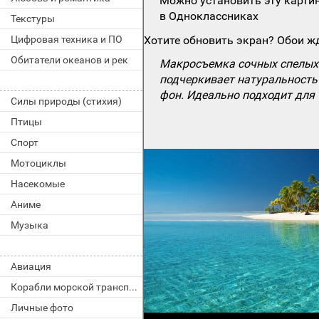
Можно установить эту картин
в Одноклассниках
Текстуры
Цифровая техника и ПО
Хотите обновить экран? Обои жд
Обитатели океанов и рек
Макросъемка сочных спелых л
подчеркивает натуральность
фон. Идеально подходит для 
Силы природы (стихия)
Птицы
Спорт
Мотоциклы
Насекомые
Аниме
Музыка
Авиация
Корабли морской транспорт
Личные фото