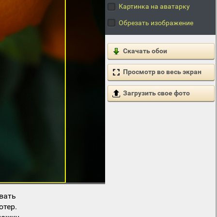
Картинка на аватарку
Обрезать изображение
Скачать обои
Просмотр во весь экран
Загрузить свое фото
вать
ютер.