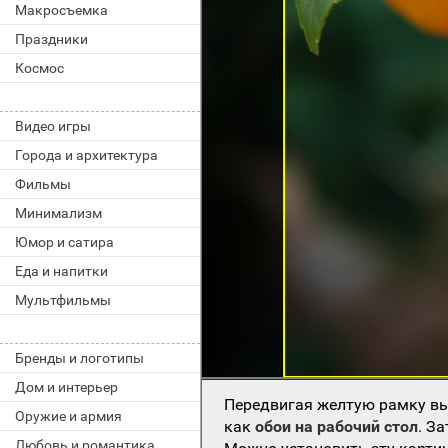
Макросъемка
Праздники
Космос
Видео игры
Города и архитектура
Фильмы
Минимализм
Юмор и сатира
Еда и напитки
Мультфильмы
Бренды и логотипы
Дом и интерьер
Передвигая желтую рамку вы
Оружие и армия
как
обои на рабочий стол
. З
Любовь и романтика