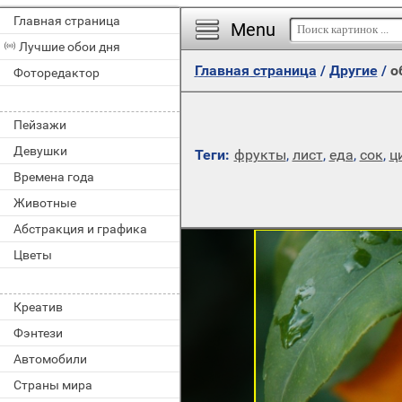
Главная страница
Menu
Лучшие обои дня
Главная страница
/
Другие
/
о
Фоторедактор
Пейзажи
Девушки
Теги:
фрукты
,
лист
,
еда
,
сок
,
ц
Времена года
Животные
Абстракция и графика
Цветы
Креатив
Фэнтези
Автомобили
Страны мира