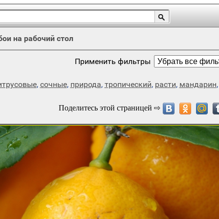
бои на рабочий стол
Применить фильтры
итрусовые
,
сочные
,
природа
,
тропический
,
расти
,
мандарин