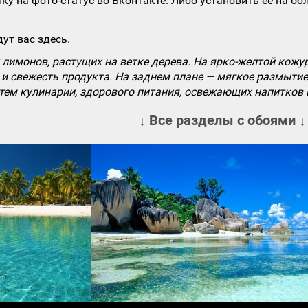
ку на фото-статус во Вконтакте. Либо установить ее на об
ут вас здесь.
имонов, растущих на ветке дерева. На ярко-желтой кожур
 и свежесть продукта. На заднем плане — мягкое размыти
тем кулинарии, здорового питания, освежающих напитков 
↓ Все разделы с обоями ↓