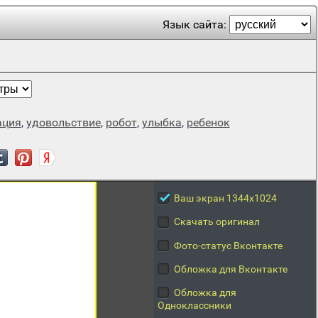
Язык сайта:
ация
,
удовольствие
,
робот
,
улыбка
,
ребенок
Ваш экран 1344x1024
Скачать оригинал
Фото-статус Вконтакте
Обложка для Вконтакте
Обложка для
Одноклассники