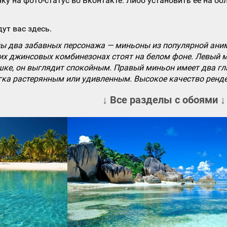
ку на фото-статус во Вконтакте. Либо установить ее на об
ут вас здесь.
ы два забавных персонажа — миньоны из популярной ани
их джинсовых комбинезонах стоят на белом фоне. Левый м
ке, он выглядит спокойным. Правый миньон имеет два гла
гка растерянным или удивленным. Высокое качество ренде
↓ Все разделы с обоями ↓