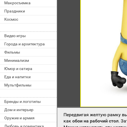
Макросъемка
Праздники
Космос
Видео игры
Города и архитектура
Фильмы
Минимализм
Юмор и сатира
Еда и напитки
Мультфильмы
Бренды и логотипы
Дом и интерьер
Передвигая желтую рамку вы
Оружие и армия
как
обои на рабочий стол
. З
Любовь и романтика