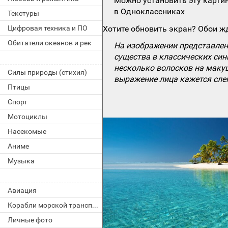
Можно установить эту картин
в Одноклассниках
Текстуры
Цифровая техника и ПО
Хотите обновить экран? Обои жд
Обитатели океанов и рек
На изображении представлен
существа в классических син
несколько волосков на макуш
Силы природы (стихия)
выражение лица кажется сле
Птицы
Спорт
Мотоциклы
Насекомые
Аниме
Музыка
Авиация
Корабли морской транспорт
Личные фото