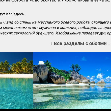
ку на фото-статус во Вконтакте. Либо установить ее на об
ут вас здесь.
»: вид со спины на массивного боевого робота, стоящего 
им механизмом стоят мужчина и мальчик, наблюдая за ар
ческих технологий будущего. Изображение передает дух п
↓ Все разделы с обоями ↓