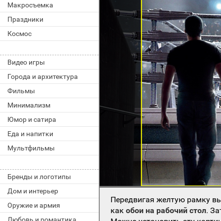
Макросъемка
Праздники
Космос
Видео игры
Города и архитектура
Фильмы
Минимализм
Юмор и сатира
Еда и напитки
Мультфильмы
Бренды и логотипы
Дом и интерьер
Передвигая желтую рамку вы
Оружие и армия
как
обои на рабочий стол
. З
Любовь и романтика