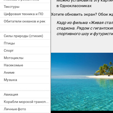
Можно установить эту картин
в Одноклассниках
Текстуры
Цифровая техника и ПО
Хотите обновить экран? Обои жд
Обитатели океанов и рек
Кадр из фильма «Живая сталь
стадиона. Рядом с гигантск
спортивного шоу и футуристи
Силы природы (стихия)
Птицы
Спорт
Мотоциклы
Насекомые
Аниме
Музыка
Авиация
Корабли морской транспорт
Личные фото