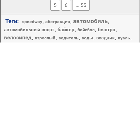
5
6
... 55
автомобиль
Теги:
,
,
,
speedway
абстракция
,
байкер
,
,
быстро
,
автомобильный спорт
бейсбол
велосипед
,
,
,
,
,
,
всадник
взрослый
водитель
воды
вуаль
гонки
действие
гонщик
движения
,
,
,
,
,
,
грязи
демон
,
,
,
,
,
,
,
диск
дорога
ездить
дьявол
звезда
игры
испания
конкурс
колеса
,
,
,
,
,
,
красный
линия
мандраж
место
мотокросс
,
,
,
,
,
,
,
мотоцикл
отдых
мяч
носить
один
поле
,
,
,
,
почвы
приключения
пыль
производительности
спорт
спешите
,
,
,
,
,
след
рабочего стола
сидит
,
,
,
спортивный болельщик
спортсмен
стадион
,
,
,
,
,
транспортная система
трек
трибуна
трибуны
феррари
,
,
чемпионат
,
шлем
футбол
человек
Соревнование, имеющее целью выделить наилучших из
числа его участников.
Copyright © 2012-2026 Amdoit | Designed by
Amdoit