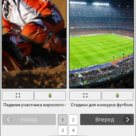
Падение участника взрослого спортсмена на конкурсе велосипед
Стадион для конкурса футболь
Назад
Вперед
1
2
3
4