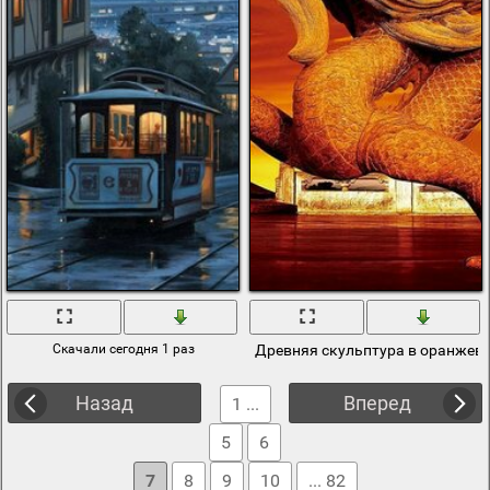
Скачали сегодня 1 раз
Древняя скульптура в оранжев
Назад
Вперед
1 ...
5
6
7
8
9
10
... 82