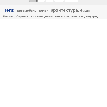
архитектура
Теги:
,
,
,
,
башня
автомобиль
аллея
,
,
,
,
,
,
бизнес
бирюза
в помещении
вечером
винтаж
внутри
город
воды
,
,
,
города
,
,
города и архитектура
газон
дом
,
,
,
,
,
,
городской
дерево
горы
готический
движения
,
,
,
достопримечательность
древесины
древние
,
,
,
,
,
древняя архитектура
закат
залив
замки
замок
,
,
,
,
,
искусство
знаменитые места
золото
интерьер
канал
,
,
,
,
,
,
,
,
лето
курорт
ладони
люстра
мокрый
море
моря
мост
небо
,
,
,
,
,
,
,
небоскреб
небоскребы
океан
окна
осень
остров
путешествия
,
,
,
,
,
,
парк
пейзаж
природа
отель
отпуск
,
,
,
,
туризм
река
роскошные
сад
старый
Путешествовать, не выходя из дома? Легко! Хранить
рядом частичку страны, в которой вы побывали в
отпуске – так же просто! Используя фотографии,
размещённые в рубрике «Города», вы можете в одно
мгновение переноситься в место, в котором мечтаете
оказаться. Светящиеся миллионами огней мировые
столицы и маленькие города, славящиеся особой