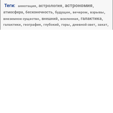
астрономия
Теги:
астрология
,
,
,
аннотация
,
,
,
,
,
атмосфера
бесконечность
будущее
вечером
взрывы
галактика
,
,
,
,
внешний
внеземное существо
вселенная
,
,
,
,
,
,
галактики
география
глубокий
горы
дневной свет
закат
луна
космос
,
,
,
,
,
,
затмение
звездное
карте
кратер
наука
небо
,
,
,
,
,
,
,
лунный
марс
обои
огромный
орбиты
планеты
,
,
,
,
,
,
орион
пейзаж
плазмы
пламя
погода
пространство
,
,
,
,
природа
пыль
путешествия
разведка
,
,
,
,
свет
,
рабочего стола
рассвет
сверхновая
,
,
,
,
созвездие
солнечной системы
солнечный
светит
солнце
,
,
,
,
,
спутниковое
стеллар
сумрак
телескоп
темный
,
,
,
,
туманность
фантазия
фантастика
шарообразные
Завораживающие, умиротворяющие и успокаивающие,
интригующие и заставляющие задуматься о многом
непознанном и неизведанном картинки, изображающие
открытый космос, собраны в данной категории. Если
вам необходимо хоть иногда отвлекаться от