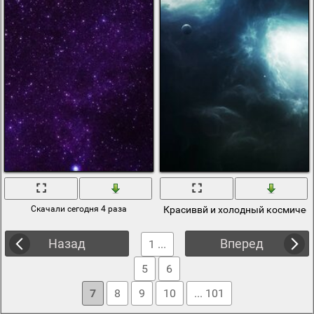
Скачали сегодня 4 раза
Красиввй и холодный космичес
Назад
Вперед
1 ...
5
6
7
8
9
10
... 101