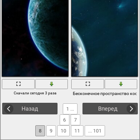
Скачали сегодня 3 раза
Бесконечное пространство кос
Назад
Вперед
1 ...
6
7
8
9
10
11
... 101