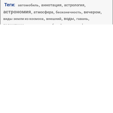
Теги:
,
аннотация
,
,
астрология
автомобиль
астрономия
,
,
,
вечером
,
атмосфера
бесконечность
,
,
воды
,
,
виды земли из космоса
внешний
гавань
галактика
,
,
,
,
,
,
галактики
глубокий
горы
график
движения
,
закат
,
,
,
,
,
затмение
дизайн
звезды
зима
иллюстрация
космос
,
,
,
,
искусство
корабль
космический корабль
лодка
луна
наука
,
,
,
,
,
,
,
море
лунный
люминесценция
моря
небо
,
,
,
,
,
,
,
океан
небесные
нло
обои
огромный
орбиты
планеты
,
,
пейзаж
,
,
,
отражение
парусник
плавсредство
природа
,
,
путешествия
,
,
пространство
рабочего стола
разведка
свет
,
,
,
,
,
размытость
рассвет
созвездие
темный
солнце
,
,
,
,
шарообразные
сумрак
фантазия
Завораживающие, умиротворяющие и успокаивающие,
интригующие и заставляющие задуматься о многом
непознанном и неизведанном картинки, изображающие
открытый космос, собраны в данной категории. Если
вам необходимо хоть иногда отвлекаться от
будничной суеты – просто взгляните на звёздное небо.