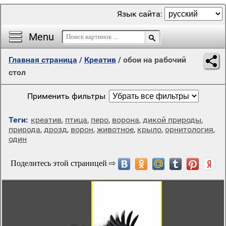
Язык сайта:
Menu
Главная страница
/
Креатив
/
обои на рабочий
стол
Применить фильтры
Теги:
креатив
,
птица
,
перо
,
ворона
,
дикой природы
,
природа
,
дрозд
,
ворон
,
животное
,
крыло
,
орнитология
,
один