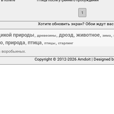
1
Хотите обновить экран? Обои ждут вас
дикой природы
дрозд
животное
,
,
,
,
,
древесины
зима
о
природа
птица
,
,
,
,
птицы
старлинг
а воробьиных.
Copyright © 2012-2026 Amdoit | Designed 