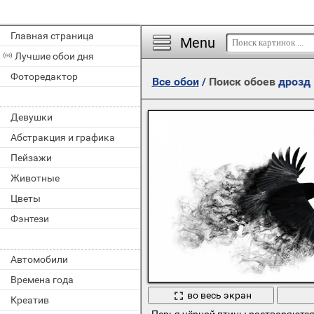
Главная страница
Menu
Лучшие обои дня
Фоторедактор
Все обои
/
Поиск обоев
дрозд
Девушки
Абстракция и графика
Пейзажи
Животные
Цветы
Фэнтези
Автомобили
Времена года
во весь экран
Креатив
Перья чёрной птицы растворяются