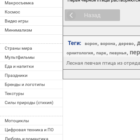
Макросъемка
Космос
Назад
Видео игры
Минимализм
Теги:
,
,
,
ворон
ворона
дерево
Страны мира
пер
,
,
,
орнитология
парк
певунья
Мультфильмы
Лесная певчая птица из отряд
Еда и напитки
Праздники
Бренды и логотипы
Текстуры
Силы природы (стихия)
Мотоциклы
Цифровая техника и ПО
Любовь и романтика