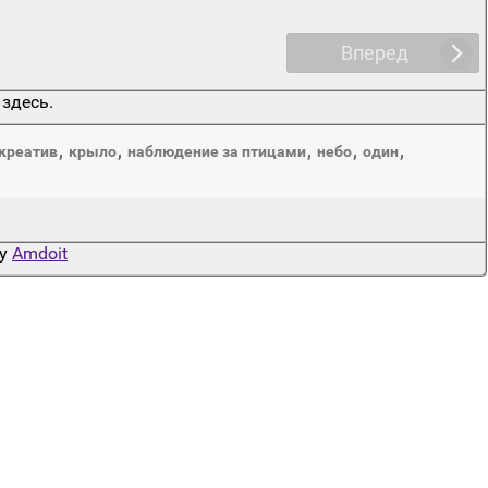
Вперед
 здесь.
,
,
,
,
,
креатив
крыло
наблюдение за птицами
небо
один
by
Amdoit