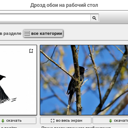
Дрозд обои на рабочий стол
в разделе
все категории
скачать
во весь экран
скачат
 в полёте
Птица после утреннего пробуждения