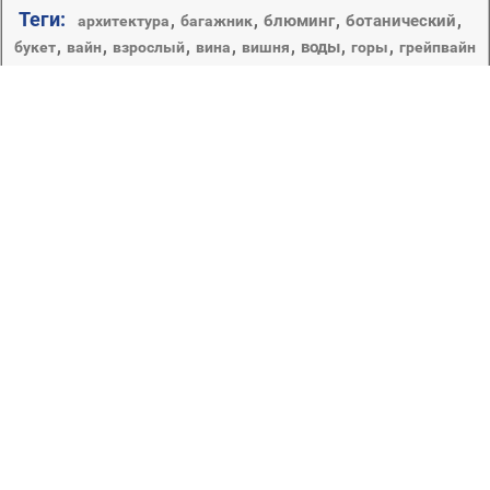
Теги:
,
,
,
,
блюминг
ботанический
архитектура
багажник
,
,
,
,
,
,
,
воды
букет
вайн
взрослый
вина
вишня
горы
грейпвайн
,
,
,
дерево
,
,
,
,
дневной свет
дом
два
девушка
долина
,
,
древесины
,
,
,
,
еда
дорога
доф
дружище
женщина
,
,
,
крупным планом
,
живописный
зима
красивые
лето
лист
,
,
,
,
,
,
лепесток
мой город
небо
личные фото
,
,
,
,
,
пейзаж
,
огород
озеро
осень
парк
пастбище
природа
,
,
,
,
рост
,
путешествия
расти
родные просторы
сад
,
,
сезон
,
,
среды
,
руководство
сельское хозяйство
флора
,
,
филиал
,
,
,
цвет
,
трава
ферма
хорошую погоду
цветок
,
цветочные
,
,
цветы
яркий
Вы хотите показать себя всему миру, поделиться
теплотой отношений или яркими моментами из вашей
жизни? Ведь бывают такие моменты происходят в
жизни, что ни одна постановочная фото сессия не
сможет их воспроизвести. Добро пожаловать в раздел
личные фото. В разделе личных фотографий вы можете
просматривать фото других пользователей и
разместить свои.