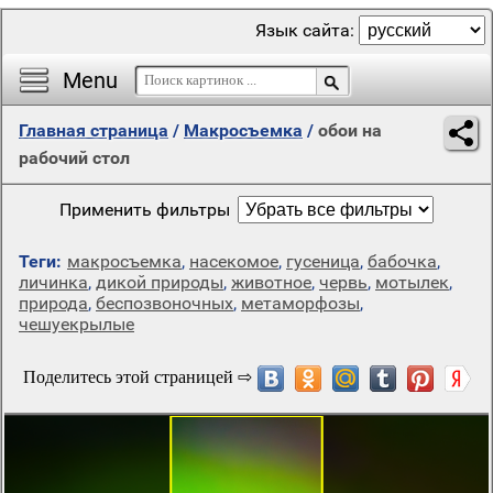
Язык сайта:
Menu
Главная страница
/
Макросъемка
/
обои на
рабочий стол
Применить фильтры
Теги:
макросъемка
,
насекомое
,
гусеница
,
бабочка
,
личинка
,
дикой природы
,
животное
,
червь
,
мотылек
,
природа
,
беспозвоночных
,
метаморфозы
,
чешуекрылые