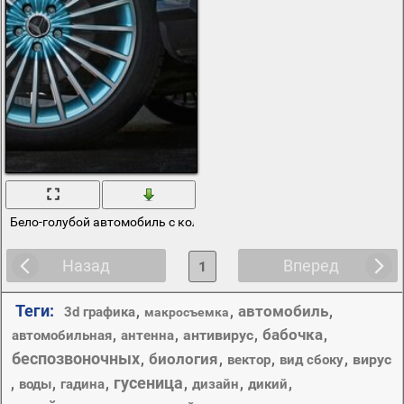
Бело-голубой автомобиль с колесом
Назад
Вперед
1
Теги:
автомобиль
,
,
,
3d графика
макросъемка
бабочка
,
,
антивирус
,
,
автомобильная
антенна
беспозвоночных
биология
,
,
,
,
вирус
вектор
вид сбоку
гусеница
,
,
,
,
,
,
воды
гадина
дизайн
дикий