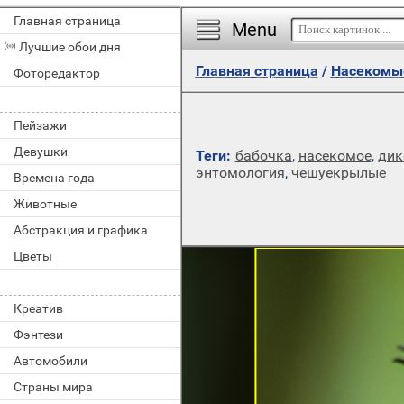
Главная страница
Menu
Лучшие обои дня
Главная страница
/
Насекомы
Фоторедактор
Пейзажи
Девушки
Теги:
бабочка
,
насекомое
,
дик
энтомология
,
чешуекрылые
Времена года
Животные
Абстракция и графика
Цветы
Креатив
Фэнтези
Автомобили
Страны мира