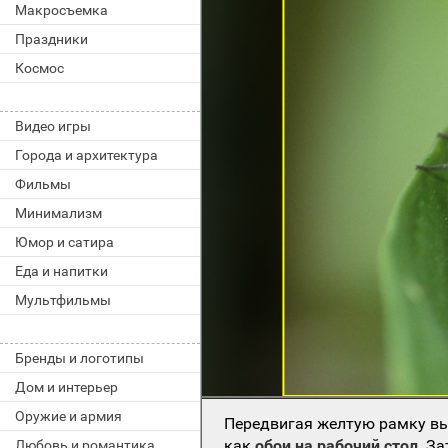
Макросъемка
Праздники
Космос
Видео игры
Города и архитектура
Фильмы
Минимализм
Юмор и сатира
Еда и напитки
Мультфильмы
Бренды и логотипы
Дом и интерьер
Оружие и армия
Передвигая желтую рамку вы
как
обои на рабочий стол
. З
Любовь и романтика