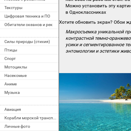
Можно установить эту картин
Текстуры
в Одноклассниках
Цифровая техника и ПО
Хотите обновить экран? Обои жд
Обитатели океанов и рек
Макросъемка уникальной про
контрастной темно-оранжево
Силы природы (стихия)
усики и сегментированное т
Птицы
энтомологии и эстетики живо
Спорт
Мотоциклы
Насекомые
Аниме
Музыка
Авиация
Корабли морской транспорт
Личные фото