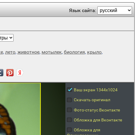
Язык сайта:
хе
,
лето
,
животное
,
мотылек
,
биология
,
крыло
,
Ваш экран 1344x1024
Скачать оригинал
Фото-статус Вконтакте
Обложка для Вконтакте
Обложка для