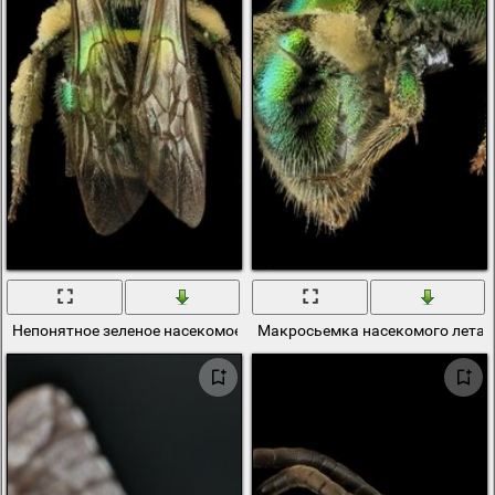
Непонятное зеленое насекомое с крыльями
Макросьемка насекомого лета