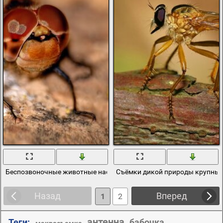
Беспозвоночные животные насекомые
Съёмки дикой природы крупный
Назад
Вперед
1
2
антенна
Теги:
бабочка
,
,
,
макросъемка