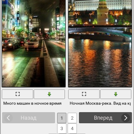
Много машин в ночное время
Ночная Москва-река. Вид на кр
Назад
Вперед
1
2
3
4