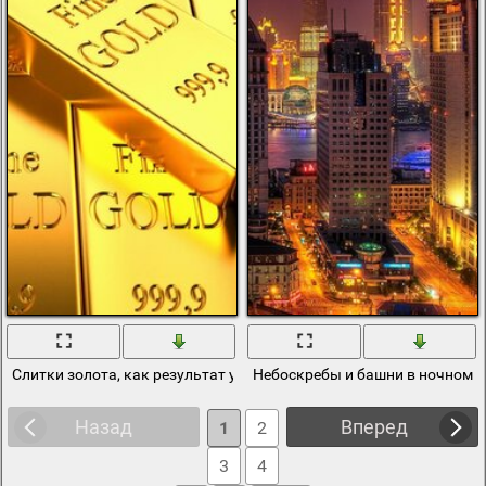
Слитки золота, как результат успеха в бизнесе
Небоскребы и башни в ночном г
Назад
Вперед
1
2
3
4