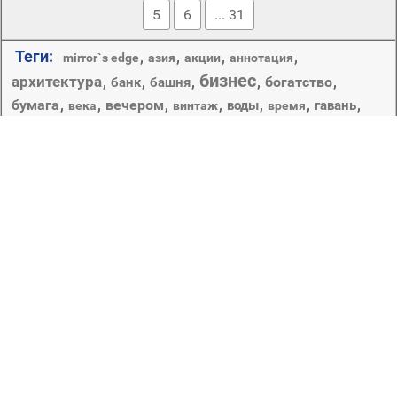
5
6
... 31
Теги:
,
,
,
,
mirror`s edge
азия
акции
аннотация
бизнес
архитектура
,
,
,
,
богатство
,
банк
башня
бумага
,
,
вечером
,
,
,
,
,
воды
гавань
века
винтаж
время
город
деньги
,
,
городской
,
,
,
,
города
график
данные
,
,
,
дом
,
,
,
доллар
другие города
дизайн
долларов сша
евро
,
,
,
,
,
,
,
еда
жадность
закат
здоровый
здоровья
зеленый
знак
,
,
,
,
,
изобилие
инвестиции
золото
изменение
количество
,
,
,
,
,
небоскреб
,
наличными
небо
креатив
кредит
лист
офис
,
,
путешествия
,
,
подсветкой
рабочего стола
скайлайн
,
современные
,
сумрак
,
,
,
технология
успех
финансы
финансовые
,
,
,
,
центр города
экономика
экономия
Денежные средства как элемент
народнохозяйственного оборота.
Copyright © 2012-2026 Amdoit | Designed by
Amdoit