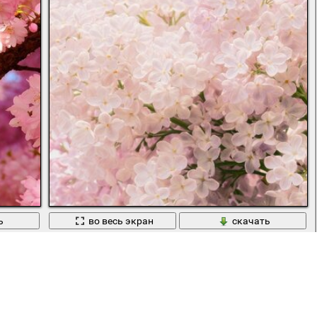
ь
во весь экран
скачать
Красивое цветение дерева весной