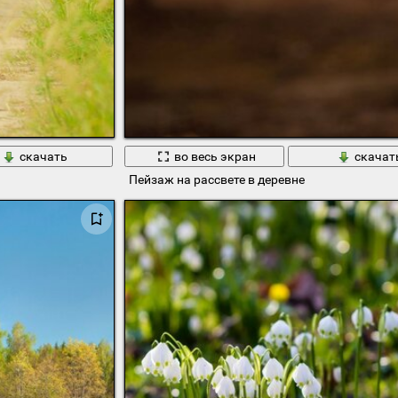
скачать
во весь экран
скачат
Пейзаж на рассвете в деревне