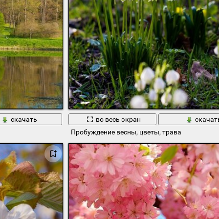
скачать
во весь экран
скачат
Пробуждение весны, цветы, трава