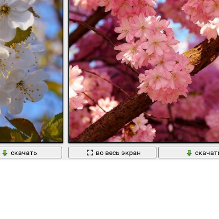
скачать
во весь экран
скачат
й
Вишня бурно цветет весной