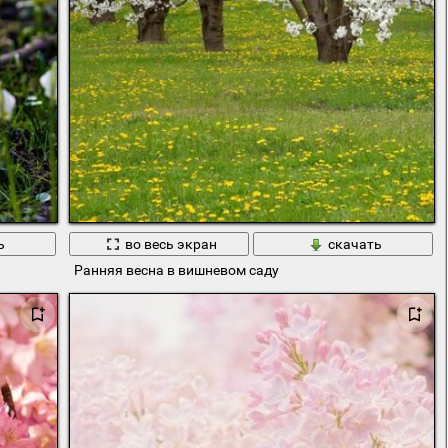
ь
во весь экран
скачать
Ранняя весна в вишневом саду