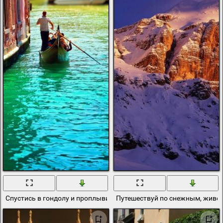
Спустись в гондолу и проплывите по италии
Путешествуй по снежным, живо