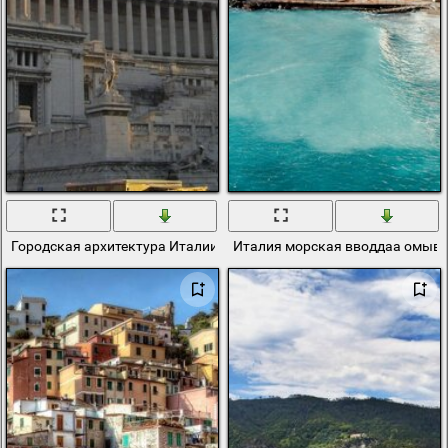
Городская архитектура Италии
Италия морская вводдаа омывае