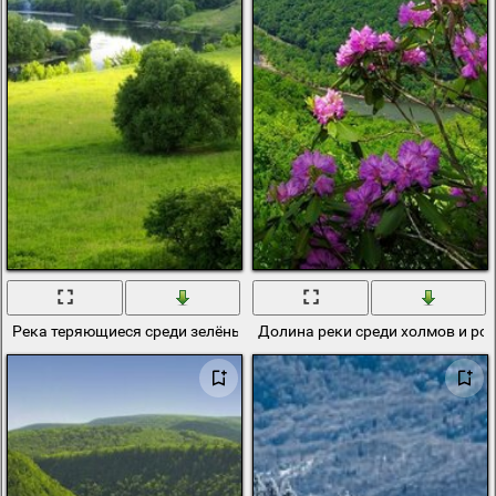
Река теряющиеся среди зелёных холмов
Долина реки среди холмов и ро