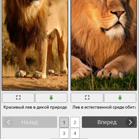
Красивый лев в дикой природе
Лев в естественной среде обита
Назад
Вперед
1
2
3
4