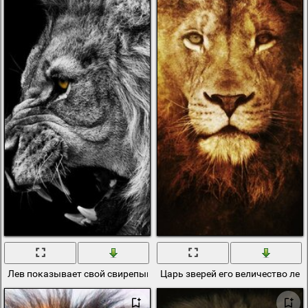
Лев показывает свой свирепый оскал
Царь зверей его величество лев