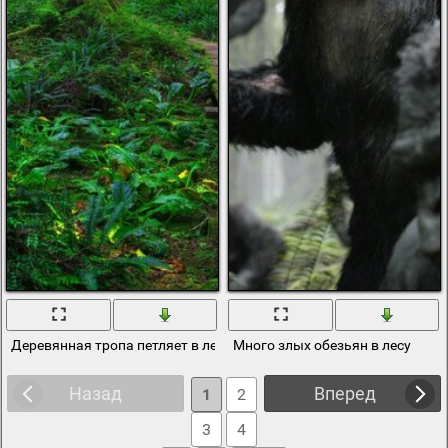
Деревянная тропа петляет в лесу
Много злых обезьян в лесу
Назад
Вперед
1
2
3
4