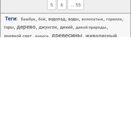
5
6
... 55
Теги:
,
,
,
,
,
,
водопад
воды
бамбук
бой
волосатые
горилла
дерево
,
,
,
,
,
горы
джунгли
дикий
дикой природы
древесины
живописный
,
,
,
,
дневной свет
дорога
лес
,
,
,
,
,
,
,
злой
зоопарк
каскад
кипарис
кривляться
крик
лист
лето
,
,
,
,
,
мох
,
,
мех
млекопитающее
мокрый
небо
пейзаж
парк
,
,
,
,
,
,
осень
поток
обезьяна
облако
пейзажи
природа
,
,
,
,
,
походу
предстоятель
прогулка
пышные
,
,
рассвет
,
,
,
,
путешествия
река
рок
рост
редвуд
,
,
,
свет
,
,
,
,
руководство
след
солнце
санбим
секвойя
тропический лес
среды
туман
,
,
,
,
тропический
,
флора
,
хорошую погоду
ферн
Большая площадь земли, заросшая деревьями.
Срубленные деревья как строительный и т. п. материал.
Прикрепляемая к удилищу нить с рыболовным
крючком.