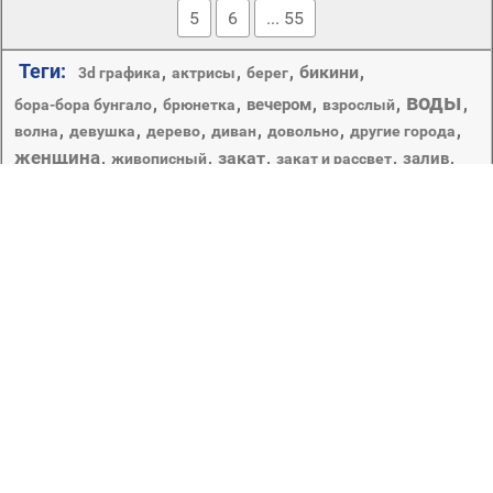
5
6
... 55
Теги:
,
,
,
бикини
,
3d графика
актрисы
берег
воды
,
,
,
,
,
вечером
бора-бора бунгало
брюнетка
взрослый
,
,
,
,
,
,
волна
девушка
дерево
диван
довольно
другие города
женщина
,
,
закат
,
,
,
залив
живописный
закат и рассвет
лето
,
,
,
,
курорт
,
,
,
идиллия
камни
ладони
зима
красивые
море
моря
,
,
,
,
,
,
мода
модель
мокрый
молодой
океан
на пляже
небо
,
,
,
,
остров
,
один
отдых
пейзаж
,
,
отпуск
,
,
,
пейзажи
остров бора-бора
пляж
песок
,
,
,
,
,
природа
,
пляж плакат
портрет
прибой
путешествия
релаксация
,
рассвет
,
,
,
сексуальный
солнце
тропический
,
,
,
,
,
сумрак
тан
удовольствия
,
хорошую погоду
экзотические
Отлогий берег, удобный для купания и солнечных ванн.
Copyright © 2012-2026 Amdoit | Designed by
Amdoit