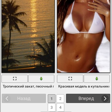
Тропический закат, песочный пляж
Красивая модель в купальнике 
Назад
Вперед
1
2
3
4