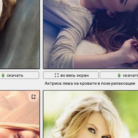
скачать
во весь экран
скачат
Актриса лежа на кровати в позе релаксации