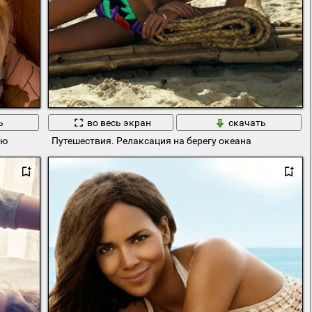
ь
во весь экран
скачать
ию
Путешествия. Релаксация на берегу океана