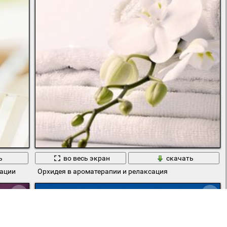
ь
во весь экран
скачать
сации
Орхидея в ароматерапии и релаксация