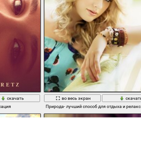
скачать
во весь экран
скачат
сация
Природа- лучший способ для отдыха и релак