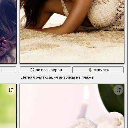
ь
во весь экран
скачать
Летняя релаксация актрисы на пляже