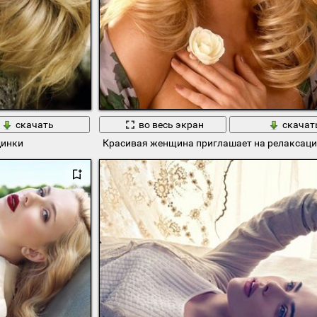
скачать
во весь экран
скачат
динки
Красивая женщина приглашает на релаксац