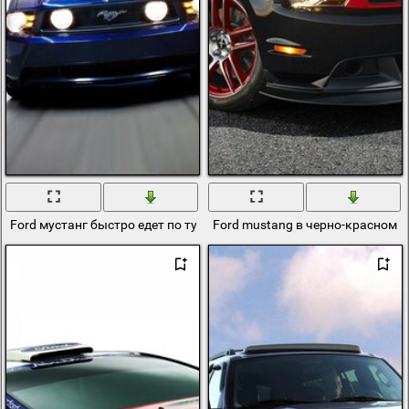
Ford мустанг быстро едет по тунелю
Ford mustang в черно-красном ц