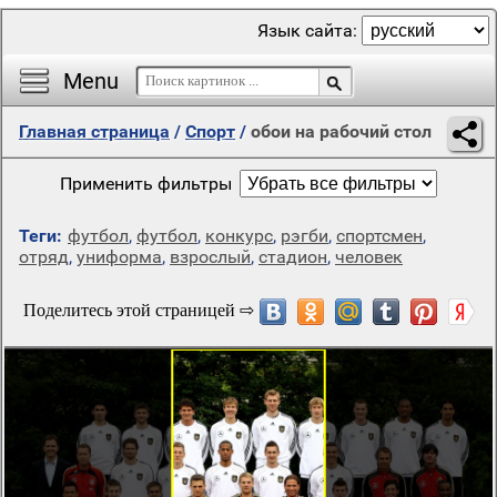
Язык сайта:
Menu
Главная страница
/
Спорт
/
обои на рабочий стол
Применить фильтры
Теги:
футбол
,
футбол
,
конкурс
,
рэгби
,
спортсмен
,
отряд
,
униформа
,
взрослый
,
стадион
,
человек