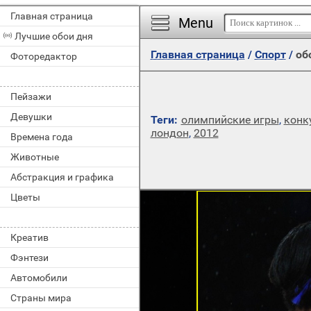
Главная страница
Menu
Лучшие обои дня
Главная страница
/
Спорт
/
об
Фоторедактор
Пейзажи
Девушки
Теги:
олимпийские игры
,
конк
лондон
,
2012
Времена года
Животные
Абстракция и графика
Цветы
Креатив
Фэнтези
Автомобили
Страны мира