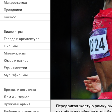
Макросъемка
Праздники
Космос
Видео игры
Города и архитектура
Фильмы
Минимализм
Юмор и сатира
Еда и напитки
Мультфильмы
Бренды и логотипы
Дом и интерьер
Оружие и армия
Передвигая желтую рамку вы
как
обои на рабочий стол
. З
Любовь и романтика