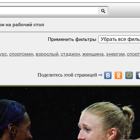
ои на рабочий стол
Применить фильтры
урс
,
спортсмен
,
взрослый
,
стадион
,
женщина
,
энергии
,
спор