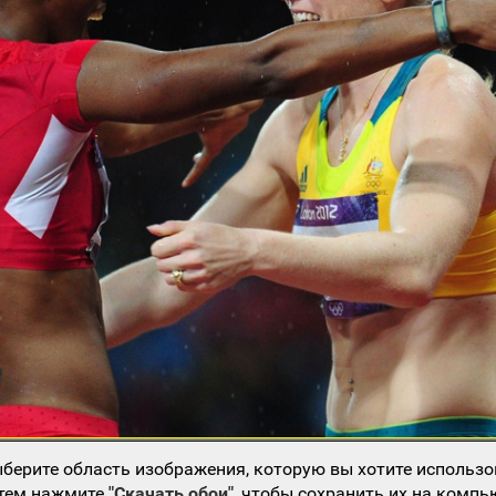
берите область изображения, которую вы хотите использо
атем нажмите
"Скачать обои"
, чтобы сохранить их на компь