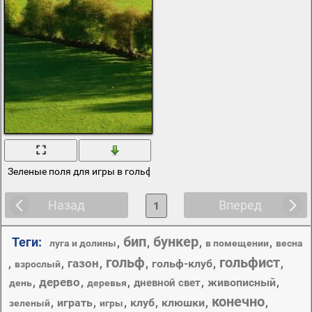
Зеленые поля для игры в гольф
Назад
Вперед
1
бип
бункер
Теги:
,
,
,
,
луга и долины
в помещении
весна
гольф
гольфист
газон
,
,
,
,
гольф-клуб
,
,
взрослый
дерево
,
,
,
,
живописный
,
дневной свет
день
деревья
конечно
,
играть
,
,
клуб
,
клюшки
,
,
зеленый
игры