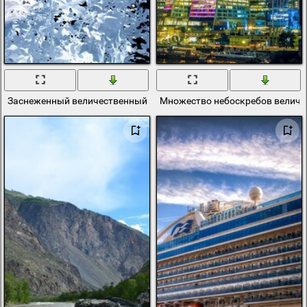
Заснеженный величественный замок королевы
Множество небоскребов величес