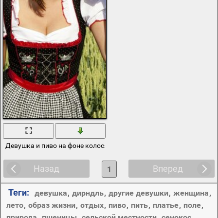
Девушка и пиво на фоне колосящегося поля
Назад
Вперед
1
Теги:
девушка
,
дирндль
,
другие девушки
,
женщина
,
лето
,
образ жизни
,
отдых
,
пиво
,
пить
,
платье
,
поле
,
природа
,
пшеницы
,
сельской местности
,
сенокос
,