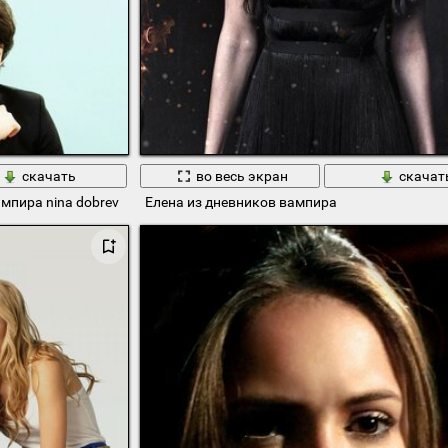
скачать
во весь экран
скачат
мпира nina dobrev
Елена из дневников вампира