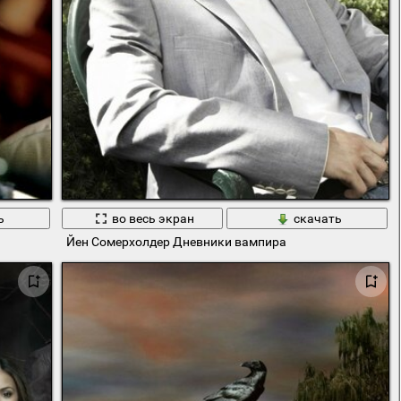
ь
во весь экран
скачать
Йен Сомерхолдер Дневники вампира