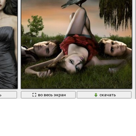
ь
во весь экран
скачать
иков вампира"
Вампир оборотень и девушка лежат в поле на фоне дерев