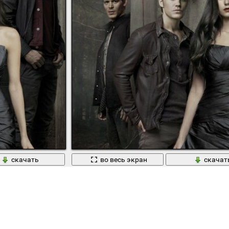
скачать
во весь экран
скачат
оне
Нина Добрев в окружении актёров из "Дневн