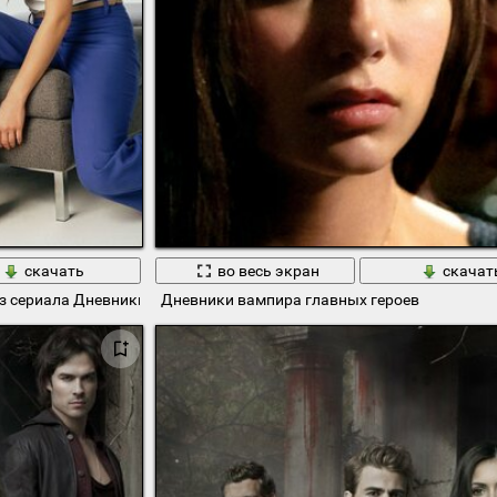
скачать
во весь экран
скачат
из сериала Дневники вампира
Дневники вампира главных героев