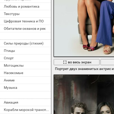
Любовь и романтика
Текстуры
Цифровая техника и ПО
Обитатели океанов и рек
Силы природы (стихия)
Птицы
Спорт
во весь экран
Мотоциклы
Портрет двух знаменитых актрис 
Насекомые
Аниме
Музыка
Авиация
Корабли морской транспорт