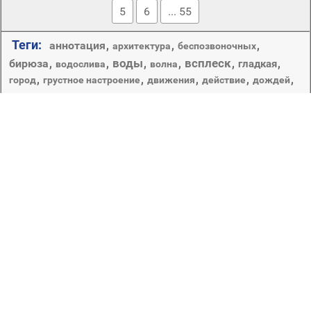
5
6
... 55
Теги:
аннотация
,
,
,
архитектура
беспозвоночных
воды
всплеск
бирюза
,
,
,
,
,
,
гладкая
водослива
волна
,
,
,
,
,
город
грустное настроение
движения
действие
дождей
дождь
,
,
,
,
дождливый день
дождь картинка
доф
жидкость
,
,
,
,
древесины
зима
искусство
капли
капельки и вода
,
,
,
,
круглый
крупным планом
мокрый
,
,
,
,
,
лист
монохромный
мультфильмы
мыть
падение
,
,
,
,
,
отражение
пить
насекомое
поверхность
пузырь
,
понятно
,
,
,
,
,
подводный
поток
природа
пульсация
,
рабочего стола
,
,
,
размытость
путешествия
росистой
росы
,
,
,
,
,
,
,
,
свет
рост
сад
светит
снег
среды
стекло
,
,
,
,
,
чистые
текстура
холодная
цвет
чистота
темный
Атмосферные осадки в виде водяных капель. Поток
мелких частиц чего-н., сыплющихся во множестве.
Множество, большое количество чего-н., непрерывно
исходящее откуда-н. ( разг. ).