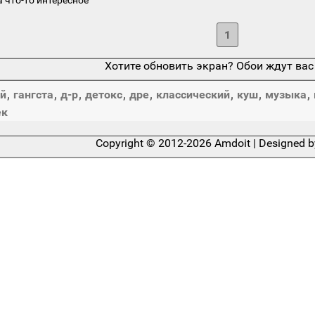
1
Хотите обновить экран? Обои ждут вас
й
,
гангста
,
д-р
,
детокс
,
дре
,
классический
,
куш
,
музыка
,
ек
Copyright © 2012-2026 Amdoit | Designed 