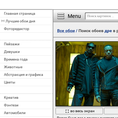
Главная страница
Menu
Лучшие обои дня
Фоторедактор
Все обои
/
Поиск обоев
дре
в 
Пейзажи
Девушки
Времена года
Животные
Абстракция и графика
Цветы
Креатив
Фэнтези
во весь экран
Автомобили
Репер Снуп дог с другом смотрят н