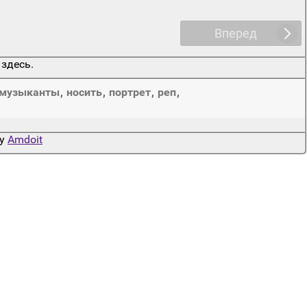
Вперед
 здесь.
музыканты
,
носить
,
портрет
,
реп
,
by
Amdoit