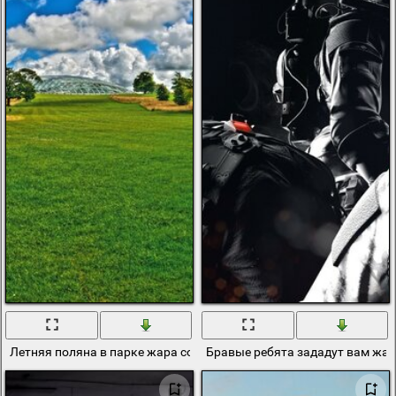
Летняя поляна в парке жара солнце зеленая трава
Бравые ребята зададут вам жа