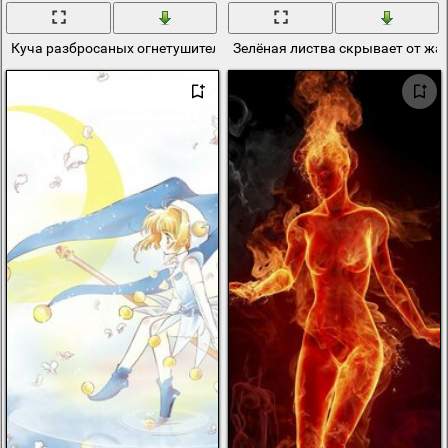
Куча разбросаных огнетушителей им не под силу затушить этот ж
Зелёная листва скрывает от жа