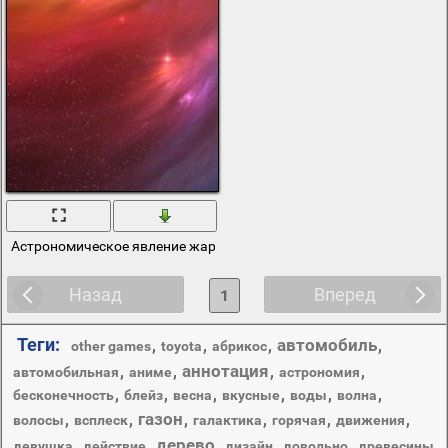
Астрономическое явление жар птица
Назад
Вперед
1
Теги:
автомобиль
,
,
,
,
other games
toyota
абрикос
аннотация
,
,
,
,
автомобильная
аниме
астрономия
,
,
,
,
,
,
бесконечность
блейз
весна
вкусные
воды
волна
газон
,
,
,
,
,
,
волосы
всплеск
галактика
горячая
движения
дерево
,
,
,
,
,
девушка
действие
дизайн
довольно
древесины