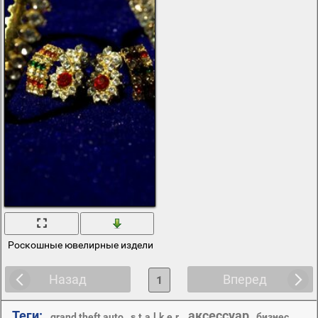
Роскошные ювелирные изделия с камнями
Назад
Вперед
1
Теги:
аксессуар
,
,
,
,
grand theft auto
s.t.a.l.k.e.r.
бизнес